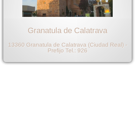
Granatula de Calatrava
13360 Granatula de Calatrava (Ciudad Real) -
Prefijo Tel.: 926